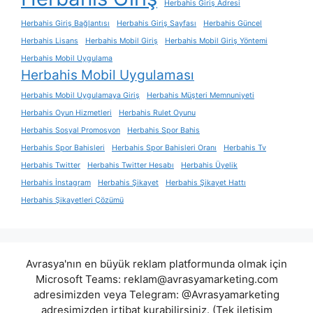
Herbahis Giriş Adresi
Herbahis Giriş Bağlantısı
Herbahis Giriş Sayfası
Herbahis Güncel
Herbahis Lisans
Herbahis Mobil Giriş
Herbahis Mobil Giriş Yöntemi
Herbahis Mobil Uygulama
Herbahis Mobil Uygulaması
Herbahis Mobil Uygulamaya Giriş
Herbahis Müşteri Memnuniyeti
Herbahis Oyun Hizmetleri
Herbahis Rulet Oyunu
Herbahis Sosyal Promosyon
Herbahis Spor Bahis
Herbahis Spor Bahisleri
Herbahis Spor Bahisleri Oranı
Herbahis Tv
Herbahis Twitter
Herbahis Twitter Hesabı
Herbahis Üyelik
Herbahis İnstagram
Herbahis Şikayet
Herbahis Şikayet Hattı
Herbahis Şikayetleri Çözümü
Avrasya'nın en büyük reklam platformunda olmak için
Microsoft Teams:
reklam@avrasyamarketing.com
adresimizden veya Telegram: @Avrasyamarketing
adresimizden irtibat kurabilirsiniz. (Tek iletişim