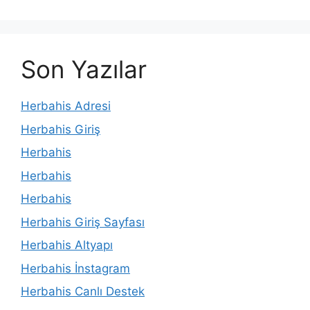
Son Yazılar
Herbahis Adresi
Herbahis Giriş
Herbahis
Herbahis
Herbahis
Herbahis Giriş Sayfası
Herbahis Altyapı
Herbahis İnstagram
Herbahis Canlı Destek