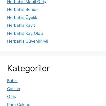
Herbahis Mobil Giriş
Herbahis Bonus
Herbahis Üyelik
Herbahis Kayıt
Herbahis Kaç Oldu
Herbahis Güvenilir Mi
Kategoriler
Bahis
Casino
Giriş
Para Çekme