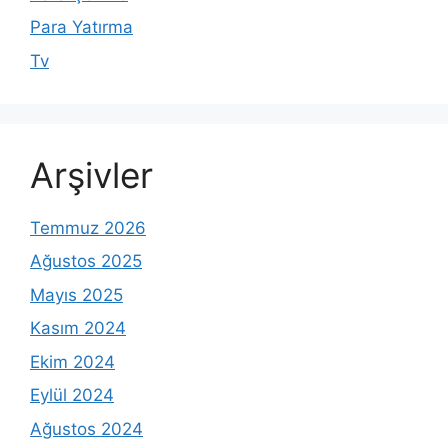
Para Yatırma
Tv
Arşivler
Temmuz 2026
Ağustos 2025
Mayıs 2025
Kasım 2024
Ekim 2024
Eylül 2024
Ağustos 2024