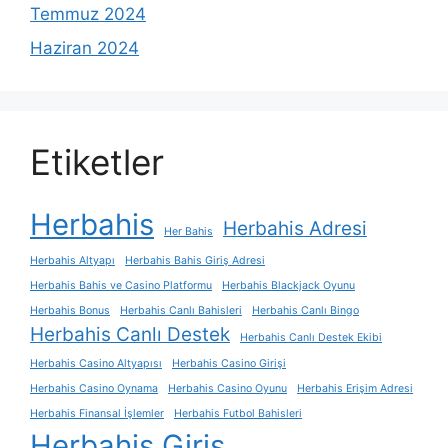
Temmuz 2024
Haziran 2024
Etiketler
Herbahis
Herbahis Adresi
Her Bahis
Herbahis Altyapı
Herbahis Bahis Giriş Adresi
Herbahis Bahis ve Casino Platformu
Herbahis Blackjack Oyunu
Herbahis Bonus
Herbahis Canlı Bahisleri
Herbahis Canlı Bingo
Herbahis Canlı Destek
Herbahis Canlı Destek Ekibi
Herbahis Casino Altyapısı
Herbahis Casino Girişi
Herbahis Casino Oynama
Herbahis Casino Oyunu
Herbahis Erişim Adresi
Herbahis Finansal İşlemler
Herbahis Futbol Bahisleri
Herbahis Giriş