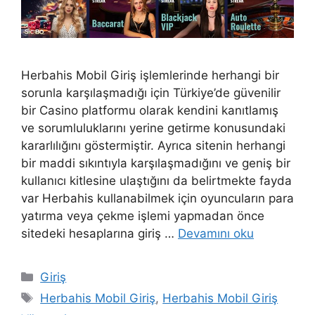
Herbahis Mobil Giriş işlemlerinde herhangi bir
sorunla karşılaşmadığı için Türkiye’de güvenilir
bir Casino platformu olarak kendini kanıtlamış
ve sorumluluklarını yerine getirme konusundaki
kararlılığını göstermiştir. Ayrıca sitenin herhangi
bir maddi sıkıntıyla karşılaşmadığını ve geniş bir
kullanıcı kitlesine ulaştığını da belirtmekte fayda
var Herbahis kullanabilmek için oyuncuların para
yatırma veya çekme işlemi yapmadan önce
sitedeki hesaplarına giriş …
Devamını oku
Kategoriler
Giriş
Etiketler
Herbahis Mobil Giriş
,
Herbahis Mobil Giriş