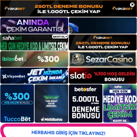
×
HERBAHIS GİRİŞ İÇİN TIKLAYINIZ!