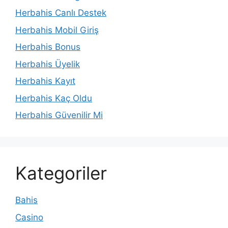
Herbahis Canlı Destek
Herbahis Mobil Giriş
Herbahis Bonus
Herbahis Üyelik
Herbahis Kayıt
Herbahis Kaç Oldu
Herbahis Güvenilir Mi
Kategoriler
Bahis
Casino