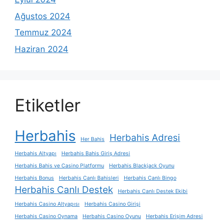
Ağustos 2024
Temmuz 2024
Haziran 2024
Etiketler
Herbahis
Herbahis Adresi
Her Bahis
Herbahis Altyapı
Herbahis Bahis Giriş Adresi
Herbahis Bahis ve Casino Platformu
Herbahis Blackjack Oyunu
Herbahis Bonus
Herbahis Canlı Bahisleri
Herbahis Canlı Bingo
Herbahis Canlı Destek
Herbahis Canlı Destek Ekibi
Herbahis Casino Altyapısı
Herbahis Casino Girişi
Herbahis Casino Oynama
Herbahis Casino Oyunu
Herbahis Erişim Adresi