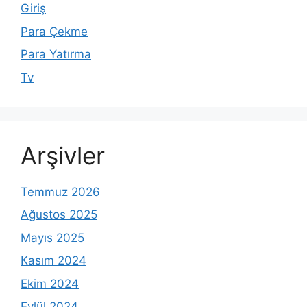
Giriş
Para Çekme
Para Yatırma
Tv
Arşivler
Temmuz 2026
Ağustos 2025
Mayıs 2025
Kasım 2024
Ekim 2024
Eylül 2024