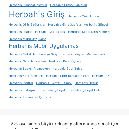
Herbahis Finansal İşlemler
Herbahis Futbol Bahisleri
Herbahis Giriş
Herbahis Giriş Adresi
Herbahis Giriş Bağlantısı
Herbahis Giriş Sayfası
Herbahis Güncel
Herbahis Lisans
Herbahis Mobil Giriş
Herbahis Mobil Giriş Yöntemi
Herbahis Mobil Uygulama
Herbahis Mobil Uygulaması
Herbahis Mobil Uygulamaya Giriş
Herbahis Müşteri Memnuniyeti
Herbahis Oyun Hizmetleri
Herbahis Rulet Oyunu
Herbahis Sosyal Promosyon
Herbahis Spor Bahis
Herbahis Spor Bahisleri
Herbahis Spor Bahisleri Oranı
Herbahis Tv
Herbahis Twitter
Herbahis Twitter Hesabı
Herbahis Üyelik
Herbahis İnstagram
Herbahis Şikayet
Herbahis Şikayet Hattı
Herbahis Şikayetleri Çözümü
Avrasya'nın en büyük reklam platformunda olmak için