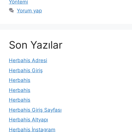
Yöntemi
Yorum yap
Son Yazılar
Herbahis Adresi
Herbahis Giriş
Herbahis
Herbahis
Herbahis
Herbahis Giriş Sayfası
Herbahis Altyapı
Herbahis İnstagram