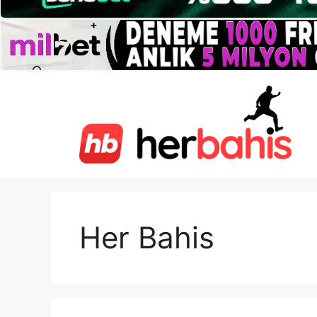
İçeriğe
atla
Her Bahis