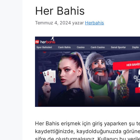
Her Bahis
Temmuz 4, 2024
yazar
Herbahis
Her Bahis erişmek için giriş yaparken şu te
kaydettiğinizde, kaydolduğunuzda görünen 
şifre de oluşturmalısınız. Kullanıcı bu veri