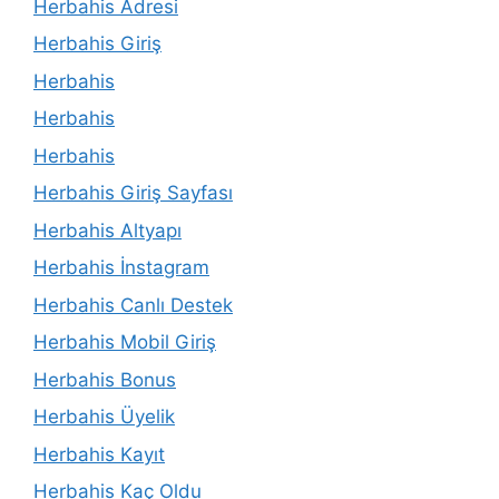
Herbahis Adresi
Herbahis Giriş
Herbahis
Herbahis
Herbahis
Herbahis Giriş Sayfası
Herbahis Altyapı
Herbahis İnstagram
Herbahis Canlı Destek
Herbahis Mobil Giriş
Herbahis Bonus
Herbahis Üyelik
Herbahis Kayıt
Herbahis Kaç Oldu