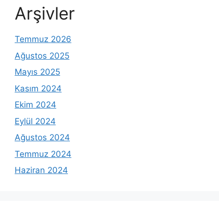
Arşivler
Temmuz 2026
Ağustos 2025
Mayıs 2025
Kasım 2024
Ekim 2024
Eylül 2024
Ağustos 2024
Temmuz 2024
Haziran 2024