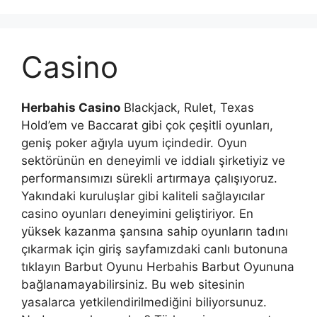
Casino
Herbahis Casino
Blackjack, Rulet, Texas
Hold’em ve Baccarat gibi çok çeşitli oyunları,
geniş poker ağıyla uyum içindedir. Oyun
sektörünün en deneyimli ve iddialı şirketiyiz ve
performansımızı sürekli artırmaya çalışıyoruz.
Yakındaki kuruluşlar gibi kaliteli sağlayıcılar
casino oyunları deneyimini geliştiriyor. En
yüksek kazanma şansına sahip oyunların tadını
çıkarmak için giriş sayfamızdaki canlı butonuna
tıklayın Barbut Oyunu Herbahis Barbut Oyununa
bağlanamayabilirsiniz. Bu web sitesinin
yasalarca yetkilendirilmediğini biliyorsunuz.