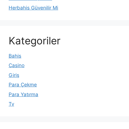
Herbahis Güvenilir Mi
Kategoriler
Bahis
Casino
Giriş
Para Çekme
Para Yatırma
Tv