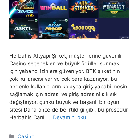
Herbahis Altyapı Şirket, müşterilerine güvenilir
Casino seçenekleri ve büyük ödüller sunmak
için yabancı izinlere güveniyor. BTK şirketinin
çok kullanıcısı var ve çok para kazanıyor, bu
nedenle kullanıcıların kolayca giriş yapabilmesini
sağlamak için adresi ve giriş adresini sık sık
değiştiriyor, çünkü büyük ve başarılı bir oyun
sitesi Daha önce de belirtildiği gibi, bu prosedür
Herbahis Canlı …
Devamını oku
Kategoriler
Casino