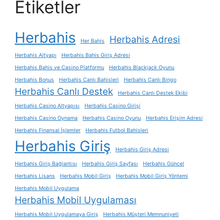
Etiketler
Herbahis
Herbahis Adresi
Her Bahis
Herbahis Altyapı
Herbahis Bahis Giriş Adresi
Herbahis Bahis ve Casino Platformu
Herbahis Blackjack Oyunu
Herbahis Bonus
Herbahis Canlı Bahisleri
Herbahis Canlı Bingo
Herbahis Canlı Destek
Herbahis Canlı Destek Ekibi
Herbahis Casino Altyapısı
Herbahis Casino Girişi
Herbahis Casino Oynama
Herbahis Casino Oyunu
Herbahis Erişim Adresi
Herbahis Finansal İşlemler
Herbahis Futbol Bahisleri
Herbahis Giriş
Herbahis Giriş Adresi
Herbahis Giriş Bağlantısı
Herbahis Giriş Sayfası
Herbahis Güncel
Herbahis Lisans
Herbahis Mobil Giriş
Herbahis Mobil Giriş Yöntemi
Herbahis Mobil Uygulama
Herbahis Mobil Uygulaması
Herbahis Mobil Uygulamaya Giriş
Herbahis Müşteri Memnuniyeti