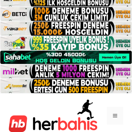
İçeriğe
atla
Menü