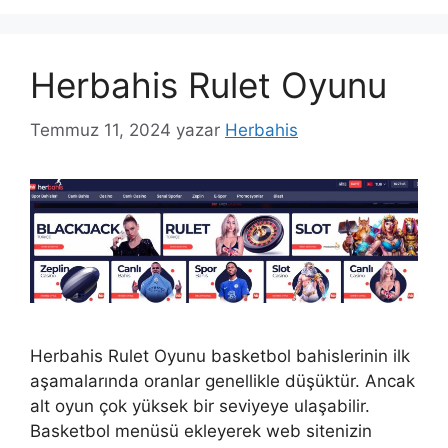
Herbahis Rulet Oyunu
Temmuz 11, 2024
yazar
Herbahis
Herbahis Rulet Oyunu basketbol bahislerinin ilk
aşamalarında oranlar genellikle düşüktür. Ancak
alt oyun çok yüksek bir seviyeye ulaşabilir.
Basketbol menüsü ekleyerek web sitenizin